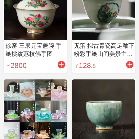
徐窑 三果元宝盖碗 手
无落 拟古青瓷高足釉下
绘桃纹荔枝佛手图
粉彩手绘山间美景主人
杯 手绘品茗杯茶杯
2800
128
.8