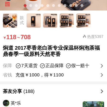
款
式
118
708
热度5397
~
焖道 2017枣香老白茶专业保温杯焖泡茶福
鼎春季一级原料天然枣香
保障
7天退货
正品保障
假一赔十
省钱
充值￥1000，得￥1100
茶友分享
(188)
英*乐