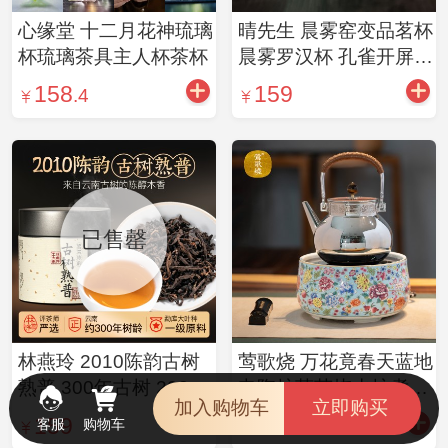
心缘堂 十二月花神琉璃
晴先生 晨雾窑变品茗杯
杯琉璃茶具主人杯茶杯
晨雾罗汉杯 孔雀开屏品
茗杯
158
159
.4
已售罄
林燕玲 2010陈韵古树
莺歌烧 万花竟春天蓝地
熟普 300年古树 2025
电陶炉茶艺烧水炉煮茶
加入购物车
立即购买
年1月品鉴茶同款 勐库
器遥控+线控双控
159
1850
客服
购物车
大叶种2010春料 陈醇
1000w