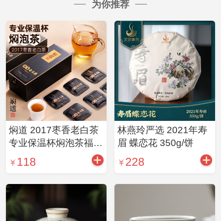
为你推荐
焖道 2017枣香老白茶
林燕玲严选 2021年寿
专业保温杯焖泡茶福鼎
眉 蝶恋花 350g/饼
春季一级原料天然枣香
118
228