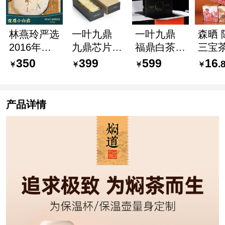
林燕玲严选
一叶九鼎
一叶九鼎
森晒 
2016年贡
九鼎芯片
福鼎白茶时
三宝茶
眉 小白露
一级贡眉
光简紧压茶
鼎老
350
399
599
16
.
福鼎磻溪
2018年
饼包装礼盒
+正
200g
4g×32
一级贡眉高
陈皮
片/128g
山茶 2019
草广
产品详情
年 350g
扎 5颗