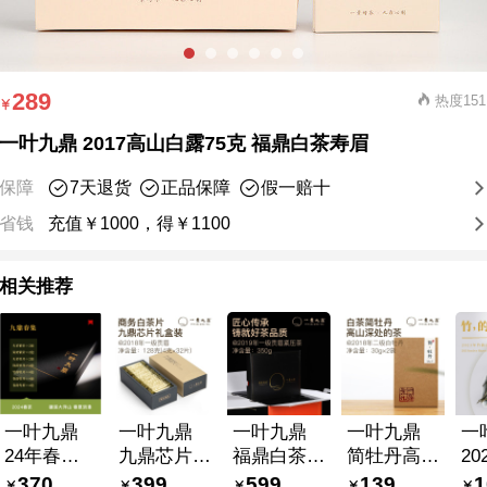
289
热度151
一叶九鼎 2017高山白露75克 福鼎白茶寿眉
保障
7天退货
正品保障
假一赔十
省钱
充值￥1000，得￥1100
相关推荐
一叶九鼎
一叶九鼎
一叶九鼎
一叶九鼎
一
24年春茶
九鼎芯片
福鼎白茶时
简牡丹高山
20
合集银针/
一级贡眉
光简紧压茶
二级白牡丹
牡
370
399
599
139
1