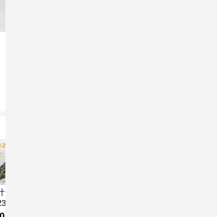
叶九鼎
林燕玲严选
林燕玲严选
汉艺唐风优
森晒陈
23 竹韵
石谷兰韵老
2021年寿
选 2021年
宝茶 
丹收藏装
枞寿眉
眉 蝶恋花
寿眉 蝶恋
福鼎寿
000
29
228
1888
138
.9