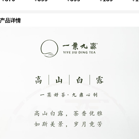
牡丹/寿眉
2018年
饼包装礼盒
散茶纸盒包
茶
5g*20泡
4g×32
一级贡眉高
装 2018年
茶
片/128g
山茶 2019
30g×2袋
山
产品详情
年 350g
50