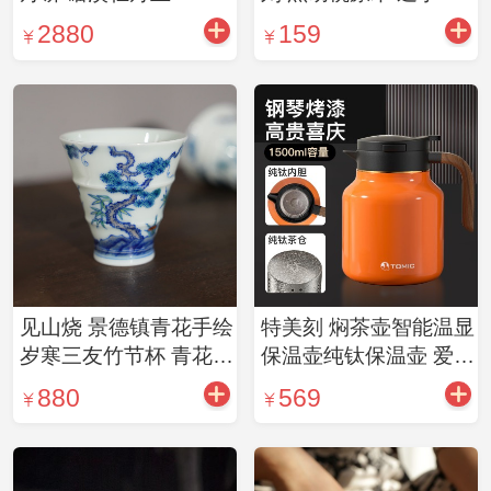
饼
胡桃木随形茶拨
2880
159
见山烧 景德镇青花手绘
特美刻 焖茶壶智能温显
岁寒三友竹节杯 青花瓷
保温壶纯钛保温壶 爱马
松竹梅茶杯品茗杯
仕橙陶瓷内胆（4款可
880
569
选）