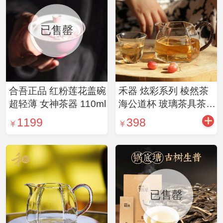
已售罄
合吾正品 红粉莲花盖碗
禾器 炫彩系列 棱然茶
超轻薄 女神茶器 110ml
海公道杯 玻璃茶具茶器
匀杯（3色可选）
1199
398
已售罄