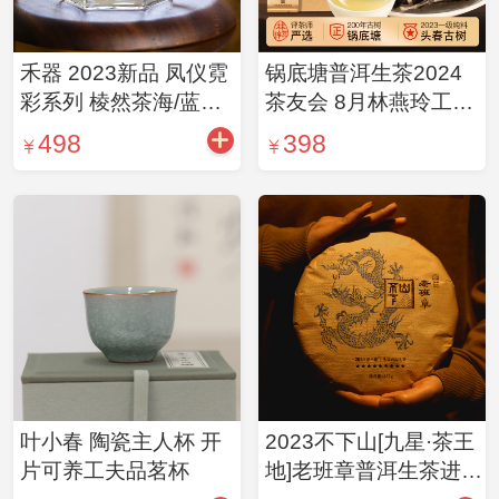
禾器 2023新品 凤仪霓
锅底塘普洱生茶2024
彩系列 棱然茶海/蓝吟
茶友会 8月林燕玲工夫
玻璃公道杯耐热匀杯茶
茶 锅底塘5g×24泡
498
398
具高端分茶器茶道配件
叶小春 陶瓷主人杯 开
2023不下山[九星·茶王
片可养工夫品茗杯
地]老班章普洱生茶进