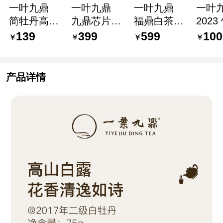
一叶九鼎
一叶九鼎
一叶九鼎
一叶
简牡丹高山
九鼎芯片
福鼎白茶时
2023
二级白牡丹
一级贡眉
光简紧压茶
牡丹
139
399
599
100
散茶纸盒包
2018年
饼包装礼盒
茶叶
装 2018年
4g×32
一级贡眉高
茶潘
30g×2袋
片/128g
山茶 2019
山高
产品详情
年 350g
500g