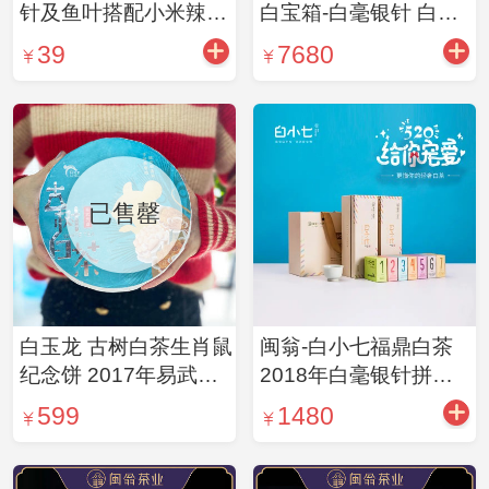
针及鱼叶搭配小米辣椒
白宝箱-白毫银针 白茶
酱 辣而不燥 回味甘甜
藏茶白毫银针400g
39
7680
200g/瓶
已售罄
白玉龙 古树白茶生肖鼠
闽翁-白小七福鼎白茶
纪念饼 2017年易武贡
2018年白毫银针拼配
眉精品双子饼 两片装
54g
599
1480
360g