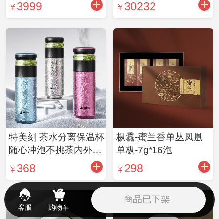
357g
3999
30232
特美刻 茶水分离保温杯
枞馫-蜜兰香单丛凤凰
随心冲泡不挑茶内外双
单枞-7g*16泡
层纯钛茶水分离泡茶新
368
298
款男女大容量钛水杯子
商品已下架
客服
购物车