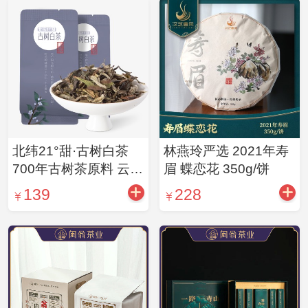
北纬21°甜·古树白茶
林燕玲严选 2021年寿
700年古树茶原料 云南
眉 蝶恋花 350g/饼
古树白茶创始人范承胜
139
228
匠制 林燕玲工夫茶