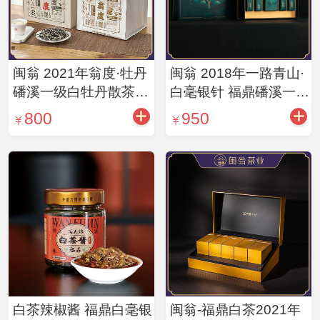
闽翁 2021年翁度·牡丹
闽翁 2018年一路青山·
磻溪一级白牡丹散茶
白毫银针 福鼎磻溪一级
300g/盒
白毫银针 50g
800
950
白茶辣椒酱 福鼎白毫银
闽翁-福鼎白茶2021年