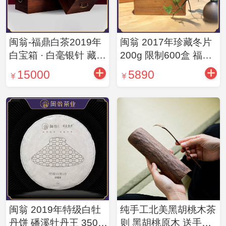
闽翁-福鼎白茶2019年
闽翁 2017年珍藏冬片
白宝箱 · 白毫银针 藏茶
200g 限制600盒 福鼎
白茶白毫银针560g/盒
白茶
15000
5890
闽翁 2019年特级白牡
纯手工北美黑胡桃木茶
丹饼 磻溪牡丹王 350g/
则 黑胡桃原木 送手工