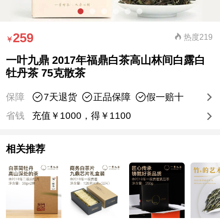
259
热度219
一叶九鼎 2017年福鼎白茶高山林间白露白
牡丹茶 75克散茶
保障
7天退货
正品保障
假一赔十
省钱
充值￥1000，得￥1100
相关推荐