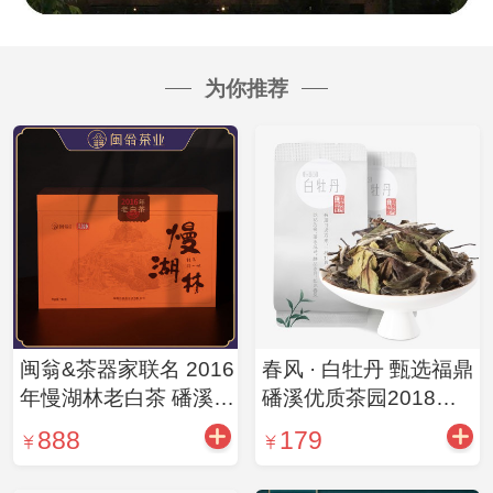
为你推荐
闽翁&茶器家联名 2016
春风 · 白牡丹 甄选福鼎
年慢湖林老白茶 磻溪核
磻溪优质茶园2018年
心产区 礼盒装240g
的原料 不添一物 自然
888
179
萎凋 林燕玲工夫茶