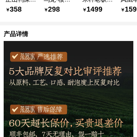
凤凰单丛
产区凤凰单
凰单
花之
358
298
1499
159
（12g 7g）
丛 100g/罐
枞-7g×8泡/
馥郁-7
×16泡
盒
泡/盒
产品详情