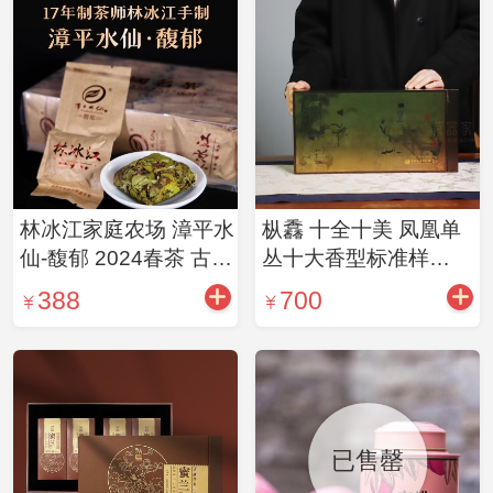
林冰江家庭农场 漳平水
枞馫 十全十美 凤凰单
仙-馥郁 2024春茶 古法
丛十大香型标准样
匠制
5g*20 中国茶叶博物馆
388
700
监制并馆藏
已售罄