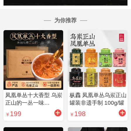
为你推荐
凤凰单丛十大香型 乌岽
枞馫 凤凰单丛乌岽正山
正山的一丛一味
罐装非遗手制 100g/罐
6g✕10泡 林燕玲严选
199
198