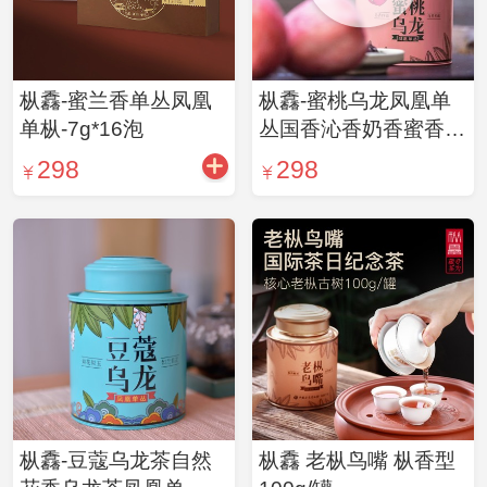
枞馫-蜜兰香单丛凤凰
枞馫-蜜桃乌龙凤凰单
单枞-7g*16泡
丛国香沁香奶香蜜香乌
龙茶单枞100g/罐
298
298
枞馫-豆蔻乌龙茶自然
枞馫 老枞鸟嘴 枞香型