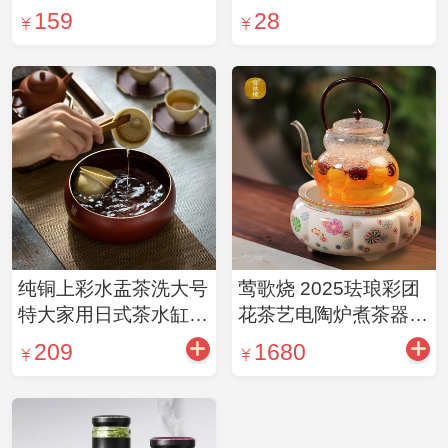
年1月品鉴茶同款 勐库
159
28
大叶种2010春料 陈醇
木香60g
纯铜上彩水盂茶洗大号
莺歌烧 2025珐琅彩团
特大家用日式茶水缸小
花茶艺电陶炉煮茶器茶
号建水水洗 铜茶洗-红
艺烧水壶线控+遥控双
209
1680
控1000w