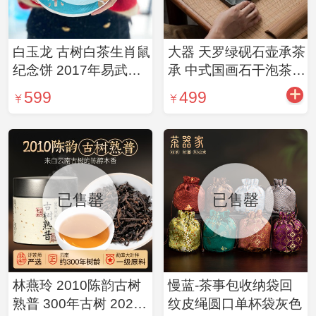
白玉龙 古树白茶生肖鼠
大器 天罗绿砚石壶承茶
纪念饼 2017年易武贡
承 中式国画石干泡茶台
眉精品双子饼 两片装
天方地圆-四方壶承（2
599
499
360g
款可选）
已售罄
已售罄
林燕玲 2010陈韵古树
慢蓝-茶事包收纳袋回
熟普 300年古树 2025
纹皮绳圆口单杯袋灰色