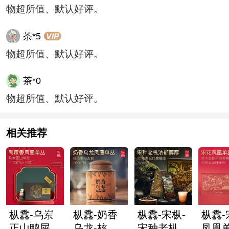
物超所值、默认好评。
茶*5
物超所值、默认好评。
茶*0
物超所值、默认好评。
相关推荐
枞馫-乌岽
枞馫-奶香
枞馫-宋枞-
枞馫-
正山鸭屎香
乌龙-核心
宋种老枞凤
凤凰