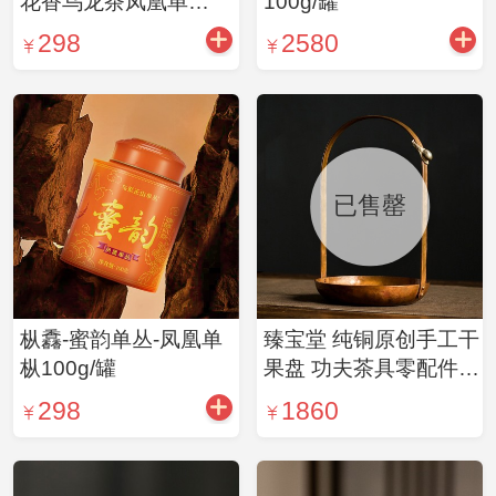
花香乌龙茶凤凰单
100g/罐
丛-100g/罐
298
2580
已售罄
枞馫-蜜韵单丛-凤凰单
臻宝堂 纯铜原创手工干
枞100g/罐
果盘 功夫茶具零配件
蜗牛铜篮
298
1860