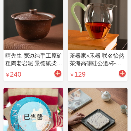
晴先生 宽边纯手工原矿
茶器家×禾器 联名怡然
粗陶老岩泥 景德镇柴烧
茶海高硼硅公道杯-青
大号天地茶碗茶杯盖碗
玉
240
129
老岩泥盖碗（无托）
已售罄