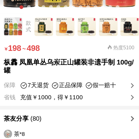
款
式
198
498
热度5100
~
枞馫 凤凰单丛乌岽正山罐装非遗手制 100g/
罐
保障
7天退货
正品保障
假一赔十
省钱
充值￥1000，得￥1100
茶友分享
(80)
茶*8