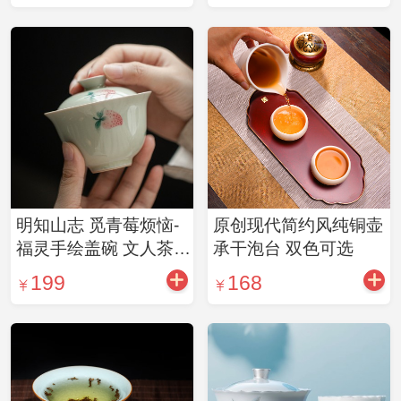
明知山志 觅青莓烦恼-
原创现代简约风纯铜壶
福灵手绘盖碗 文人茶器
承干泡台 双色可选
(约130ml，配礼盒)
199
168