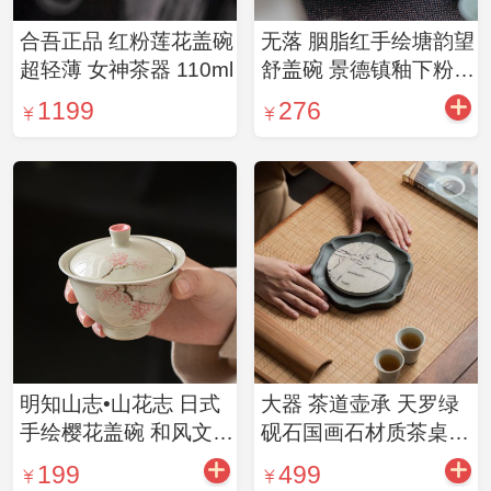
合吾正品 红粉莲花盖碗
无落 胭脂红手绘塘韵望
超轻薄 女神茶器 110ml
舒盖碗 景德镇釉下粉彩
二才盖碗
1199
276
明知山志•山花志 日式
大器 茶道壶承 天罗绿
手绘樱花盖碗 和风文人
砚石国画石材质茶桌配
茶器(约130ml配礼盒)
件天方地圆-海棠壶承
199
499
（2款可选）