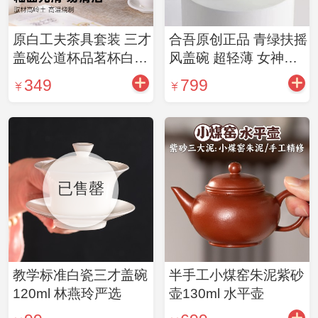
原白工夫茶具套装 三才
合吾原创正品 青绿扶摇
盖碗公道杯品茗杯白瓷
风盖碗 超轻薄 女神茶
茶叶罐原白公道杯茶具
具 6月新款 约110ml 单
349
799
组合
盖碗
已售罄
教学标准白瓷三才盖碗
半手工小煤窑朱泥紫砂
120ml 林燕玲严选
壶130ml 水平壶