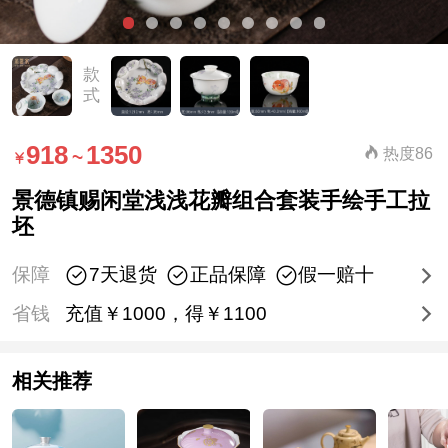
款
式
918
1350
热度86
~
景德镇赐闲堂浅浅花瓣组合套装手绘手工拉
坯
保障
7天退货
正品保障
假一赔十
省钱
充值￥1000，得￥1100
相关推荐