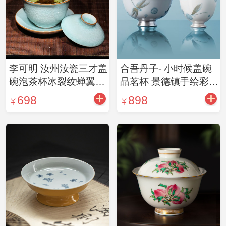
李可明 汝州汝瓷三才盖
合吾丹子- 小时候盖碗
碗泡茶杯冰裂纹蝉翼开
品茗杯 景德镇手绘彩绘
片汝窑手工陶瓷茶碗 冰
手造茶器
698
898
裂三才盖碗