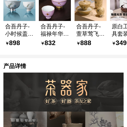
合吾丹子-
合吾丹子-
合吾丹子-
原白
小时候盖碗
福禄年华盖
萱草莺飞盖
具套装
品茗杯 景
碗 品茗杯
碗 壶 品茗
才盖
898
832
888
349
德镇手绘彩
景德镇手绘
杯 景德镇
杯品
绘手造茶器
彩绘手造茶
手绘彩绘手
瓷茶
器
造茶器
白公
产品详情
具组