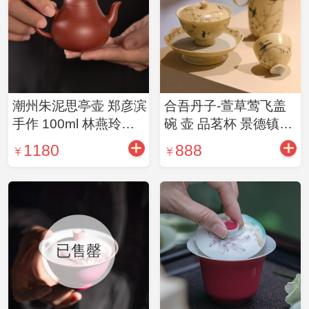
潮州朱泥思亭壶 郑彦滨
合吾丹子-萱草莺飞盖
手作 100ml 林燕玲严
碗 壶 品茗杯 景德镇手
选
绘彩绘手造茶器
1180
888
已售罄