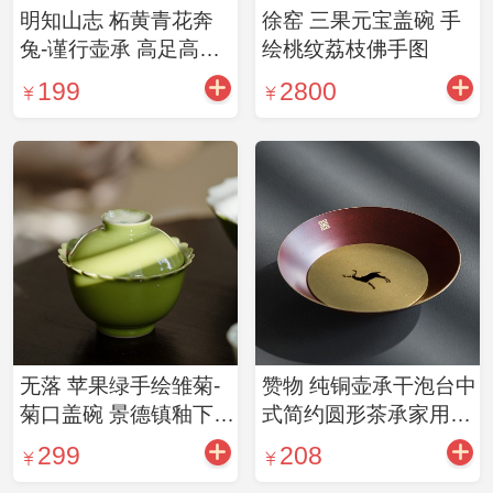
明知山志 柘黄青花奔
徐窑 三果元宝盖碗 手
兔-谨行壶承 高足高脚
绘桃纹荔枝佛手图
盘 壶承茶点碟多用(配
199
2800
礼盒)
无落 苹果绿手绘雏菊-
赞物 纯铜壶承干泡台中
菊口盖碗 景德镇釉下彩
式简约圆形茶承家用黄
手绘
铜茶托禅意功夫茶具
299
208