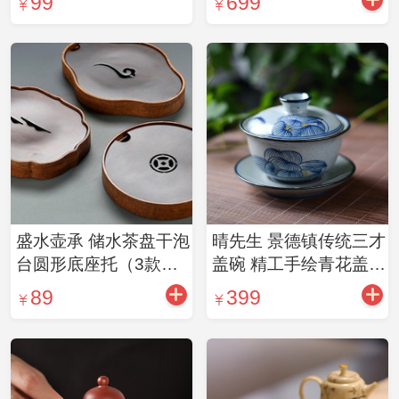
99
699
盛水壶承 储水茶盘干泡
晴先生 景德镇传统三才
台圆形底座托（3款可
盖碗 精工手绘青花盖碗
选）
（4款可选）
89
399