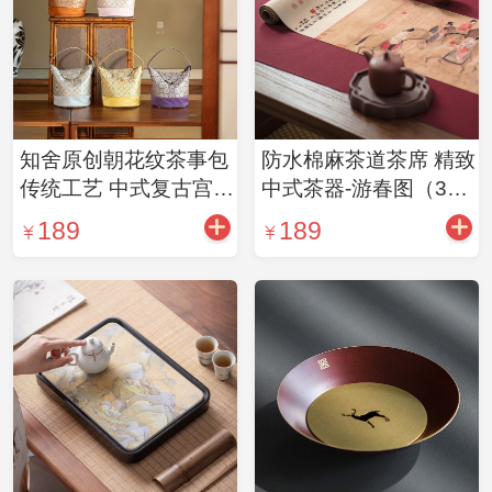
知舍原创朝花纹茶事包
防水棉麻茶道茶席 精致
传统工艺 中式复古宫廷
中式茶器-游春图（3款
茶具便携加厚收纳袋
可选）
189
189