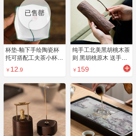
已售罄
杯垫-釉下手绘陶瓷杯
纯手工北美黑胡桃木茶
托可搭配工夫茶小杯多
则 黑胡桃原木 送手工
样式
胡桃木随形茶拨
12
159
.9