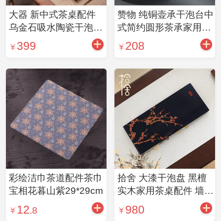
大器 新中式茶桌配件
赞物 纯铜壶承干泡台中
乌金石吸水陶瓷干泡茶
式简约圆形茶承家用黄
盘-林隐
铜茶托禅意功夫茶具
399
208
彩绘洁巾茶道配件茶巾
拾舍 大漆干泡盘 黑檀
宝相花暮山紫29*29cm
实木家用茶桌配件 墙角
数枝梅-高洁黑
12
980
.8