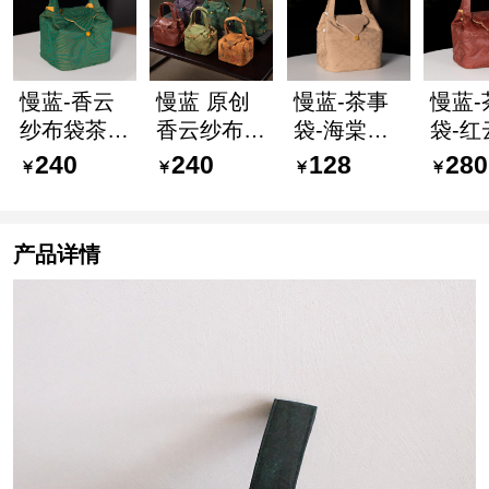
慢蓝-香云
慢蓝 原创
慢蓝-茶事
慢蓝-
纱布袋茶事
香云纱布艺
袋-海棠春
袋-红
袋旅便携袋
茶事包 加
睡如意茶事
枝如
240
240
128
280
行茶具收纳
厚带隔层大
包
包
包茶壶包鹤
容量
舞水涌如意
产品详情
茶事包