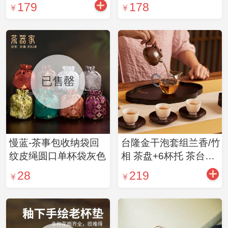
179
178
已售罄
慢蓝-茶事包收纳袋回
台隆金干泡套组兰香/竹
纹皮绳圆口单杯袋灰色
相 茶盘+6杯托 茶台托
盘简约茶具套装（2款
28
219
可选）