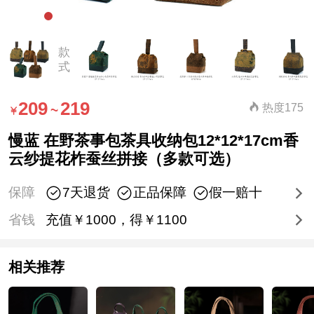
款
式
209
219
热度175
~
慢蓝 在野茶事包茶具收纳包12*12*17cm香
云纱提花柞蚕丝拼接（多款可选）
保障
7天退货
正品保障
假一赔十
省钱
充值￥1000，得￥1100
相关推荐