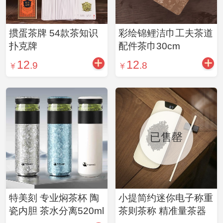
掼蛋茶牌 54款茶知识
彩绘锦鲤洁巾工夫茶道
扑克牌
配件茶巾30cm
12
12
.9
.8
已售罄
特美刻 专业焖茶杯 陶
小提简约迷你电子称重
瓷内胆 茶水分离520ml
茶则茶称 精准量茶器