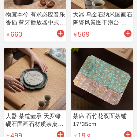
物宜本兮 有求必应音乐
大器 乌金石纳米国画石
香插 蓝牙播放器中式复
陶瓷风景图干泡台-隐
古国风摆件 礼品定制
池
660
569
大器 茶道壶承 天罗绿
茶席 石竹花双面茶铺
砚石国画石材质茶桌配
17*35cm
件天方地圆-海棠壶承
499
19
.9