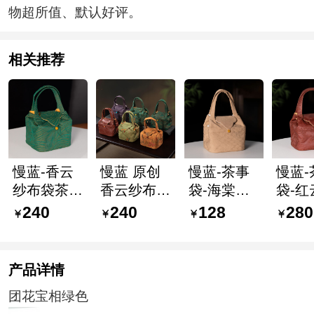
物超所值、默认好评。
相关推荐
慢蓝-香云
慢蓝 原创
慢蓝-茶事
慢蓝-
纱布袋茶事
香云纱布艺
袋-海棠春
袋-红
袋旅便携袋
茶事包 加
睡如意茶事
枝如
240
240
128
280
行茶具收纳
厚带隔层大
包
包
包茶壶包鹤
容量
舞水涌如意
产品详情
茶事包
团花宝相绿色