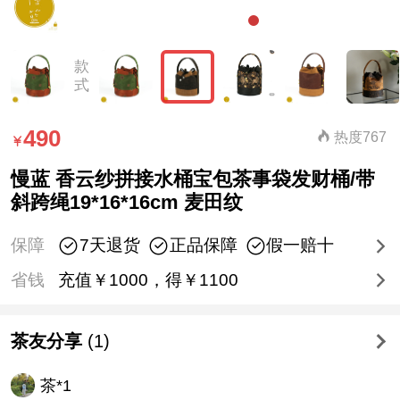
款
式
490
热度767
慢蓝 香云纱拼接水桶宝包茶事袋发财桶/带
斜跨绳19*16*16cm 麦田纹
保障
7天退货
正品保障
假一赔十
省钱
充值￥1000，得￥1100
茶友分享
(1)
茶*1