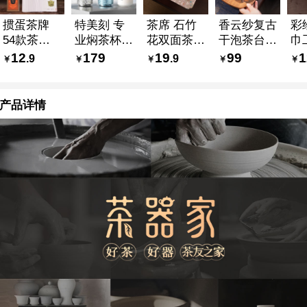
掼蛋茶牌
特美刻 专
茶席 石竹
香云纱复古
彩
54款茶知
业焖茶杯
花双面茶铺
干泡茶台
巾
识扑克牌
陶瓷内胆
17*35cm
实木托盘
配
12
179
19
99
1
.9
.9
茶水分离
双用/多功
30
520ml
能
产品详情