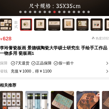
款
式
628
热度1032
李玲誉瓷板画 景德镇陶瓷大学硕士研究生 手绘手工作品
一物多用 瓷板画1
保障
7天退货
正品保障
假一赔十
省钱
充值￥1000，得￥1100
相关推荐