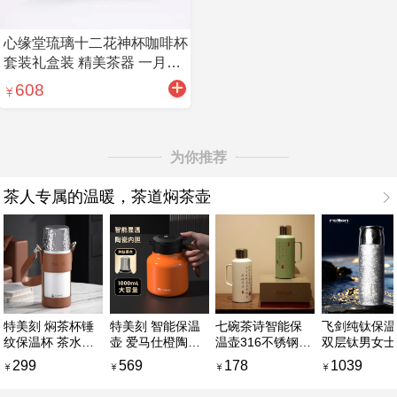
心缘堂琉璃十二花神杯咖啡杯
套装礼盒装 精美茶器 一月兰
花
608
为你推荐
茶人专属的温暖，茶道焖茶壶
特美刻 焖茶杯锤
特美刻 智能保温
七碗茶诗智能保
飞剑纯钛保温
纹保温杯 茶水分
壶 爱马仕橙陶瓷
温壶316不锈钢家
双层钛男女士
离陶瓷内胆闷茶
内胆焖泡壶 精准
用大容量热水壶
档养生水杯钛
299
569
178
1039
泡茶杯子（2色可
感应智能显温焖
户外暖水壶焖茶
焖泡茶杯
选）
壶（2款可选）
壶