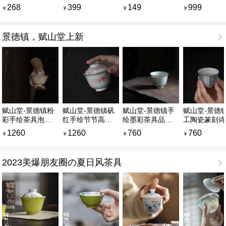
磻溪吴洋村150g
特级白牡丹 150g
头春采摘 群体种
岗荒野银针 
268
399
149
999
100g
采摘 150g
景德镇，赋山堂上新
赋山堂-景德镇粉
赋山堂-景德镇矾
赋山堂-景德镇手
赋山堂-景德
彩手绘茶具泡茶
红手绘节节高茶
绘墨彩茶具品茗
工陶瓷篆刻诗
碗手工陶瓷矾红
具泡茶碗手工陶
杯手工陶瓷书法
品茗杯手绘书
1260
1260
760
760
粉彩禄鹿圈纹盖
瓷斑竹盖碗
诗文墨痕梅花银
洒蓝拟竖边款
碗
口杯
刻银口杯
2023美爆朋友圈の夏日风茶具