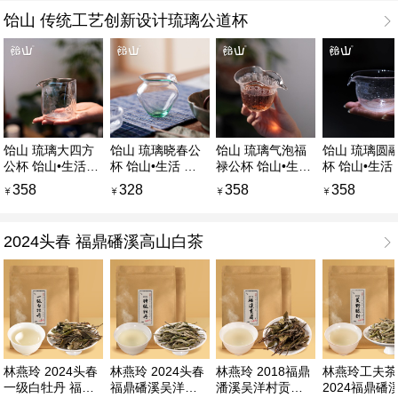
饴山 传统工艺创新设计琉璃公道杯
饴山 琉璃大四方
饴山 琉璃晓春公
饴山 琉璃气泡福
饴山 琉璃圆融公
公杯 饴山•生活
杯 饴山•生活 手
禄公杯 饴山•生活
杯 饴山•生活
原创设计分茶器
工吹制琉璃公道
原创设计茶海分
工吹制琉璃茶
358
328
358
358
分酒器茶具
杯分水器
茶器
分酒器
2024头春 福鼎磻溪高山白茶
林燕玲 2024头春
林燕玲 2024头春
林燕玲 2018福鼎
林燕玲工夫茶
一级白牡丹 福鼎
福鼎磻溪吴洋村
潘溪吴洋村贡眉
2024福鼎磻