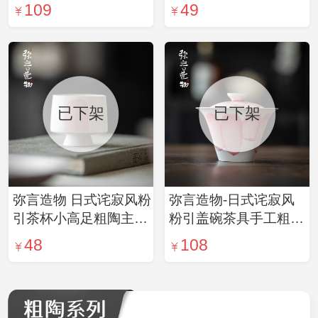
日式点心盘果盘功夫茶
仿宋高足品茗杯日式功
109
49
道配件
夫茶具
已下架
已下架
弥言造物 日式诧寂风粉
弥言造物-日式诧寂风
引茶杯小高足粗陶主人
粉引盖碗茶具手工粗陶
杯手绘喝茶杯子单个品
泡茶碗茶杯功夫茶具不
48
108
茗杯
烫手