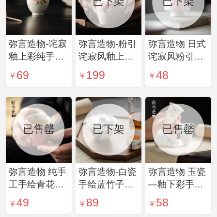
已下架
已下架
弥言造物-诧寂
弥言造物-粉引
弥言造物 日式
釉上彩纯手绘
诧寂风釉上彩
诧寂风粉引茶
桃子粗陶茶杯
桃子茶壶 日式
杯小高足粗陶
69
199
48
家用葫芦主人
手工粗陶手绘
主人杯手绘喝
杯单杯手工品
茶壶
茶杯子单个品
茗杯
茗杯
已售罄
已下架
已售罄
弥言造物 纯手
弥言造物-白瓷
弥言造物 玉瓷
工手绘青花蝴
手绘蓝竹子盖
—釉下彩手绘
蝶品茗杯 功夫
碗釉下彩手工
高足主人杯青
49
89
58
茶杯 (单只)
陶瓷泡茶碗茶
花白瓷茶杯单