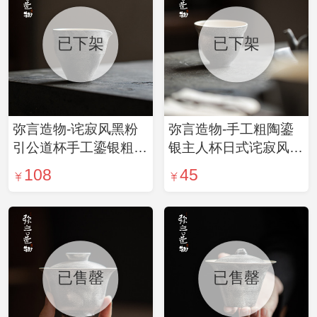
已下架
已下架
弥言造物-诧寂风黑粉
弥言造物-手工粗陶鎏
引公道杯手工鎏银粗陶
银主人杯日式诧寂风粉
匀杯家用分茶器茶道配
引葫芦杯家用品茗杯单
108
45
件日式
杯茶杯
已售罄
已售罄