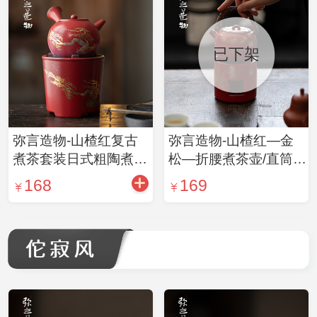
已下架
弥言造物-山楂红复古
弥言造物-山楂红—金
煮茶套装日式粗陶煮茶
松—折腰煮茶壶/直筒酒
煮水壶碳炉围炉煮茶功
精炉
168
169
夫茶具