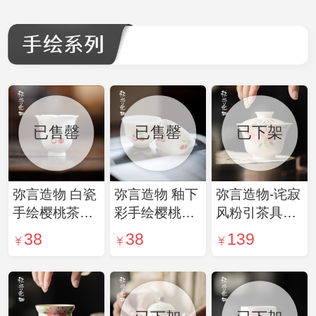
已售罄
已售罄
已下架
弥言造物 白瓷
弥言造物 釉下
弥言造物-诧寂
手绘樱桃茶杯
彩手绘樱桃茶
风粉引茶具粗
手工陶瓷花口
杯家用小清新
陶盖碗粉彩手
38
38
139
主人杯闻香聚
品茗杯喝茶杯
绘桃子泡茶碗
香专用茶杯功
子单个功夫茶
茶杯功夫茶具
夫茶
具
单个