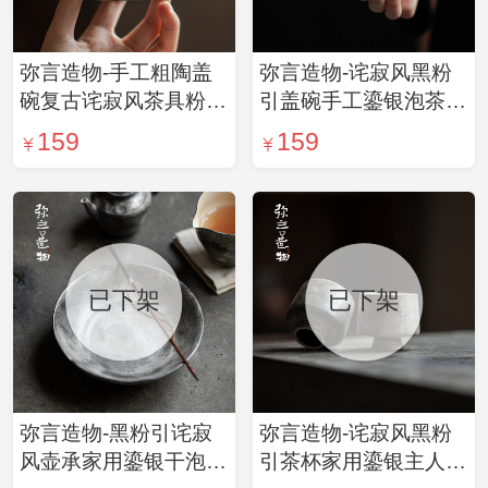
弥言造物-手工粗陶盖
弥言造物-诧寂风黑粉
碗复古诧寂风茶具粉引
引盖碗手工鎏银泡茶碗
泡茶碗茶杯家用鎏银功
复古粗陶功夫茶具茶碗
159
159
夫茶具
不烫手
已下架
已下架
弥言造物-黑粉引诧寂
弥言造物-诧寂风黑粉
风壶承家用鎏银干泡盘
引茶杯家用鎏银主人杯