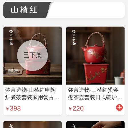
盖碗
已下架
弥言造物-山楂红电陶
弥言造物-山楂红烫金
炉煮茶套装家用复古轻
煮茶壶套装日式碳炉家
奢煮茶器茶壶底座茶道
用大号煮茶煮水套装藤
398
220
配件茶
编茶壶