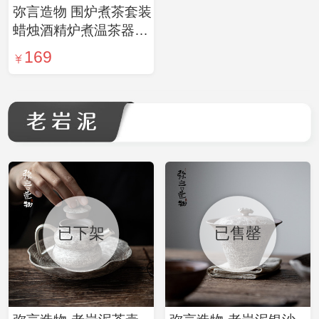
弥言造物 围炉煮茶套装
蜡烛酒精炉煮温茶器户
外烤茶炉复古粗陶藤编
169
茶壶
已下架
已售罄