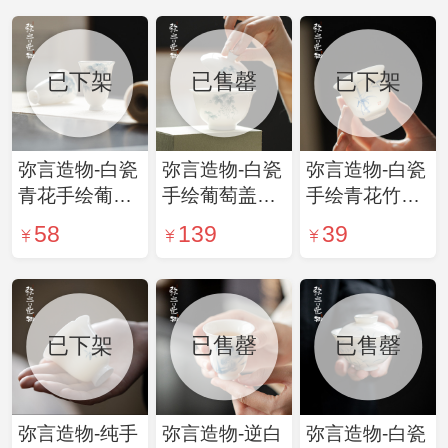
杯不烫手家用
杯日式陶瓷描
功夫
金品茗杯茶
已下架
已售罄
已下架
弥言造物-白瓷
弥言造物-白瓷
弥言造物-白瓷
青花手绘葡萄
手绘葡萄盖碗
手绘青花竹子
茶杯手工聚香
描金泡茶碗茶
茶杯家用日式
58
139
39
闻香杯家用品
杯薄胎青花功
主人杯手工陶
茗杯单个功夫
夫茶具家用不
瓷品茗杯薄胎
茶具
烫手
茶具
已下架
已售罄
已售罄
弥言造物-纯手
弥言造物-逆白
弥言造物-白瓷