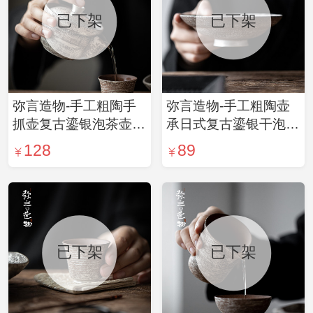
已下架
已下架
弥言造物-手工粗陶手
弥言造物-手工粗陶壶
抓壶复古鎏银泡茶壶带
承日式复古鎏银干泡盘
过滤日式单壶功夫茶具
家用茶台盖碗茶壶垫茶
128
89
泡茶器
道配件
已下架
已下架