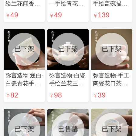
绘兰花闻香聚
—手绘青花百
手绘盖碗描金
香杯陶瓷主人
合—素简杯
泡茶碗茶杯手
49
49
139
杯中式茶杯家
工薄胎玉瓷功
用釉下彩手绘
夫茶具不烫手
单杯
青花
已下架
已下架
已下架
弥言造物 逆白-
弥言造物-白瓷
弥言造物-手工
白瓷青花手绘
手绘兰花三才
陶瓷花口茶杯
主人杯大号描
盖碗大号家用
纯手绘兰花主
82
98
39
金茶杯薄胎釉
泡茶碗茶杯不
人杯家用品茗
下彩品茗杯日
烫手功夫茶具
杯日式功夫茶
式小清新
薄胎
具
已下架
已售罄
已下架