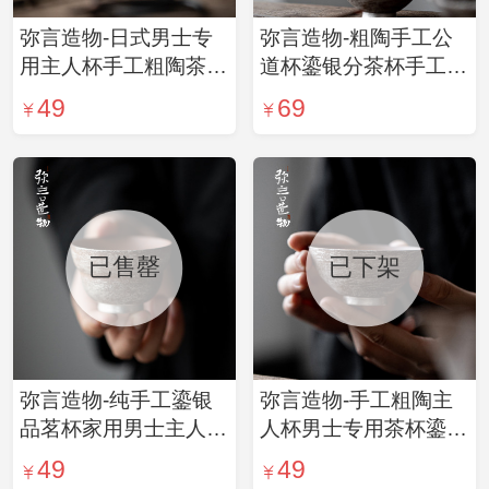
弥言造物-日式男士专
弥言造物-粗陶手工公
用主人杯手工粗陶茶杯
道杯鎏银分茶杯手工薄
鎏银品茗杯喝茶杯子单
胎匀杯分茶器茶海茶道
49
69
杯家用
配件
已售罄
已下架
弥言造物-纯手工鎏银
弥言造物-手工粗陶主
品茗杯家用男士主人杯
人杯男士专用茶杯鎏银
单杯复古粗陶葫芦形茶
复古品茗杯家用功夫茶
49
49
杯喝茶
杯日式