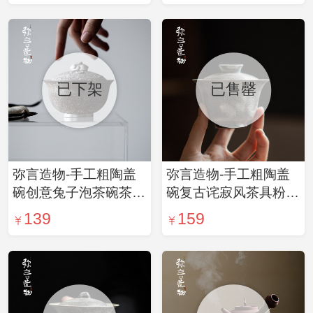
已下架
已售罄
弥言造物-手工粗陶盖
弥言造物-手工粗陶盖
碗创意兔子泡茶碗茶杯
碗复古诧寂风茶具粉引
鎏银陶瓷茶具不烫手功
泡茶碗茶杯家用鎏银功
139
159
夫茶具
夫茶具