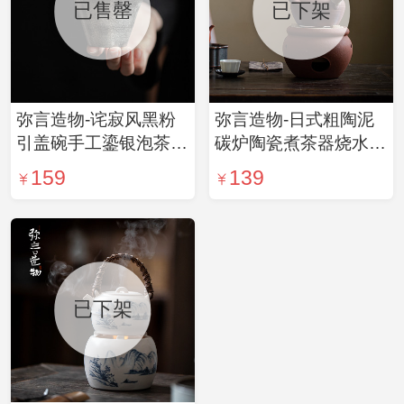
已售罄
已下架
弥言造物-诧寂风黑粉
弥言造物-日式粗陶泥
引盖碗手工鎏银泡茶碗
碳炉陶瓷煮茶器烧水壶
复古粗陶功夫茶具茶碗
温茶炉茶壶侧把壶电陶
159
139
不烫手
炉防烫 壶口径6.5cm
已下架