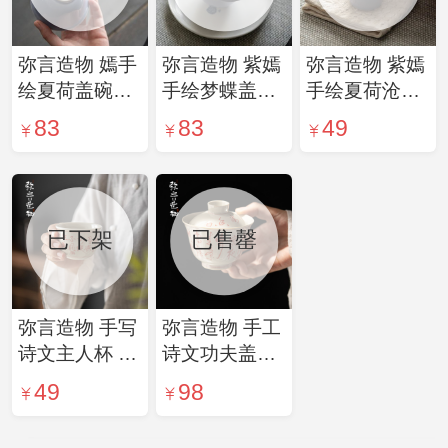
弥言造物 嫣手
弥言造物 紫嫣
弥言造物 紫嫣
绘夏荷盖碗泡
手绘梦蝶盖碗
手绘夏荷沧澜
茶盖碗家用盖
功夫茶盖碗防
杯斜阳杯功夫
83
83
49
碗茶杯单个高
烫三才盖碗斜
茶具泡茶杯品
档三才盖碗
阳杯品茗杯
茗杯
已下架
已售罄
弥言造物 手写
弥言造物 手工
诗文主人杯 品
诗文功夫盖碗
茗杯手绘小茶
茶壶复古手绘
49
98
杯 (单个杯)
泡茶壶套装家
用陶瓷茶具小