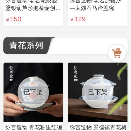
弥言造物-老岩泥茶壶
弥言造物-老岩泥银沙
鎏银葫芦形泡茶壶创意
—太湖石马蹄盖碗
简约家用泡茶大容量粗
150
129
陶茶壶
已下架
已下架
弥言造物 青花釉里红缠
弥言造物 景德镇青花梅