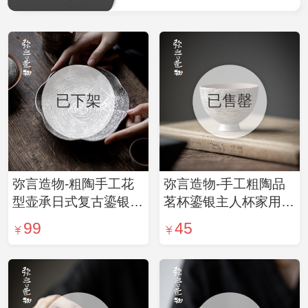
已下架
已售罄
弥言造物-粗陶手工花
弥言造物-手工粗陶品
型壶承日式复古鎏银干
茗杯鎏银主人杯家用喝
泡台家用小型茶台茶道
茶杯子复古单杯功夫茶
99
45
配件
具套装