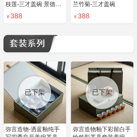
枝莲-三才盖碗 景德镇
兰竹菊-三才盖碗
复古盖碗
388
388
已下架
已下架
弥言造物-洒蓝釉纯手
弥言造物釉下彩留白手